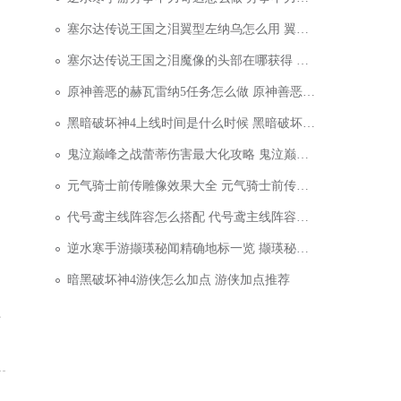
塞尔达传说王国之泪翼型左纳乌怎么用 翼型左纳乌装
塞尔达传说王国之泪魔像的头部在哪获得 魔像的头部
原神善恶的赫瓦雷纳5任务怎么做 原神善恶的赫瓦雷纳
黑暗破坏神4上线时间是什么时候 黑暗破坏神4上线时
鬼泣巅峰之战蕾蒂伤害最大化攻略 鬼泣巅峰之战蕾蒂
元气骑士前传雕像效果大全 元气骑士前传雕像效果一
代号鸢主线阵容怎么搭配 代号鸢主线阵容搭配推荐
逆水寒手游撷瑛秘闻精确地标一览 撷瑛秘闻坐标位置
暗黑破坏神4游侠怎么加点 游侠加点推荐
卫