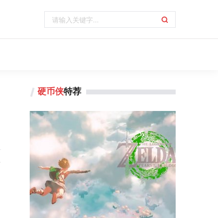
硬币侠
特荐
掉