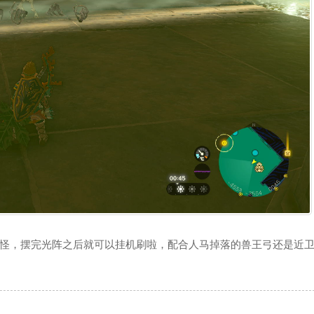
怪，摆完光阵之后就可以挂机刷啦，配合人马掉落的兽王弓还是近