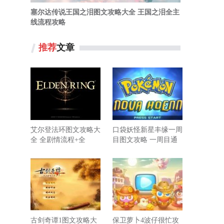
塞尔达传说王国之泪图文攻略大全 王国之泪全主
线流程攻略
推荐
文章
艾尔登法环图文攻略大
口袋妖怪新星丰缘一周
全 全剧情流程+全
目图文攻略 一周目通
BOSS打法攻略
关流程+全道馆挑战攻
略
古剑奇谭1图文攻略大
保卫萝卜4波仔很忙攻