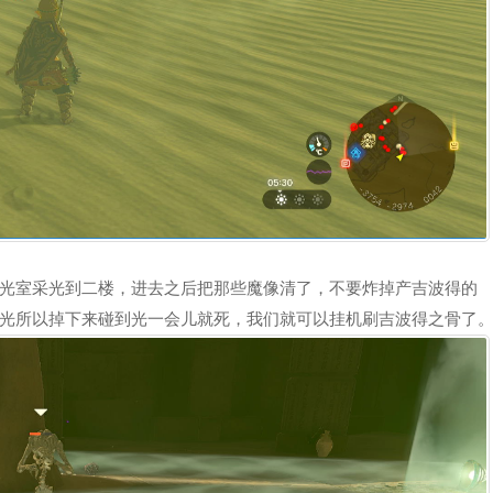
光室采光到二楼，进去之后把那些魔像清了，不要炸掉产吉波得的
光所以掉下来碰到光一会儿就死，我们就可以挂机刷吉波得之骨了