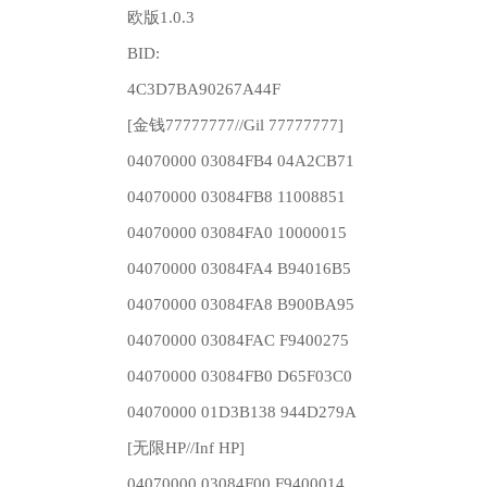
欧版1.0.3
BID:
4C3D7BA90267A44F
[金钱77777777//Gil 77777777]
04070000 03084FB4 04A2CB71
04070000 03084FB8 11008851
04070000 03084FA0 10000015
04070000 03084FA4 B94016B5
04070000 03084FA8 B900BA95
04070000 03084FAC F9400275
04070000 03084FB0 D65F03C0
04070000 01D3B138 944D279A
[无限HP//Inf HP]
04070000 03084F00 F9400014