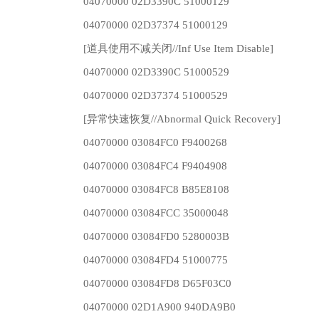
04070000 02D3390C 51000129
04070000 02D37374 51000129
[道具使用不减关闭//Inf Use Item Disable]
04070000 02D3390C 51000529
04070000 02D37374 51000529
[异常快速恢复//Abnormal Quick Recovery]
04070000 03084FC0 F9400268
04070000 03084FC4 F9404908
04070000 03084FC8 B85E8108
04070000 03084FCC 35000048
04070000 03084FD0 5280003B
04070000 03084FD4 51000775
04070000 03084FD8 D65F03C0
04070000 02D1A900 940DA9B0