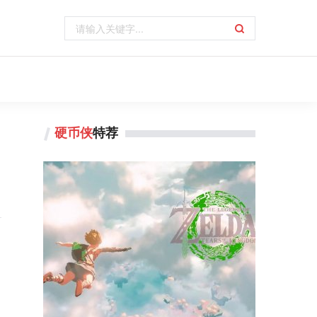
硬币侠
特荐