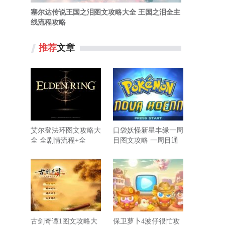
塞尔达传说王国之泪图文攻略大全 王国之泪全主
线流程攻略
推荐
文章
艾尔登法环图文攻略大
口袋妖怪新星丰缘一周
全 全剧情流程+全
目图文攻略 一周目通
BOSS打法攻略
关流程+全道馆挑战攻
略
古剑奇谭1图文攻略大
保卫萝卜4波仔很忙攻