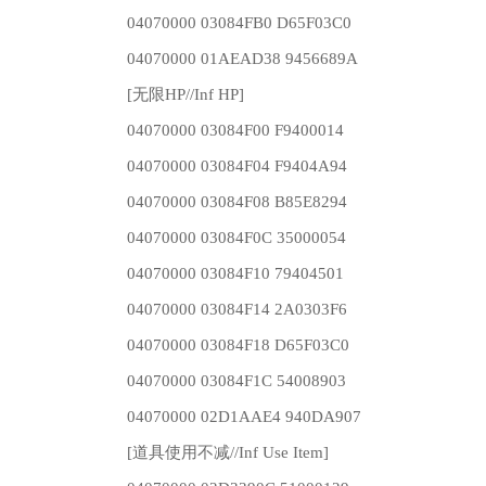
04070000 03084FB0 D65F03C0
04070000 01AEAD38 9456689A
[无限HP//Inf HP]
04070000 03084F00 F9400014
04070000 03084F04 F9404A94
04070000 03084F08 B85E8294
04070000 03084F0C 35000054
04070000 03084F10 79404501
04070000 03084F14 2A0303F6
04070000 03084F18 D65F03C0
04070000 03084F1C 54008903
04070000 02D1AAE4 940DA907
[道具使用不减//Inf Use Item]