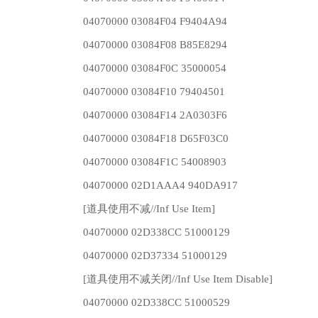
04070000 03084F04 F9404A94
04070000 03084F08 B85E8294
04070000 03084F0C 35000054
04070000 03084F10 79404501
04070000 03084F14 2A0303F6
04070000 03084F18 D65F03C0
04070000 03084F1C 54008903
04070000 02D1AAA4 940DA917
[道具使用不减//Inf Use Item]
04070000 02D338CC 51000129
04070000 02D37334 51000129
[道具使用不减关闭//Inf Use Item Disable]
04070000 02D338CC 51000529